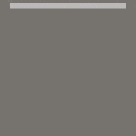
Télécharger / Partager
Télécharger le lieu
Partager le lien :
Licence : Copyright
Catégories scientifiques
Pour ajouter un mot clé scientifique à ce média il faut être inscrit et
membre du collectif scientifique.
Commenter