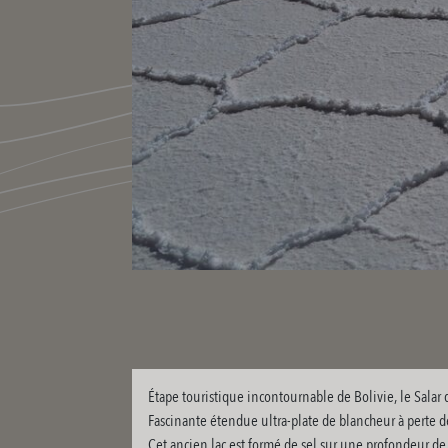
Étape touristique incontournable de Bolivie, le Sala
Fascinante étendue ultra-plate de blancheur à perte d
Cet ancien lac est formé de sel sur une profondeur de