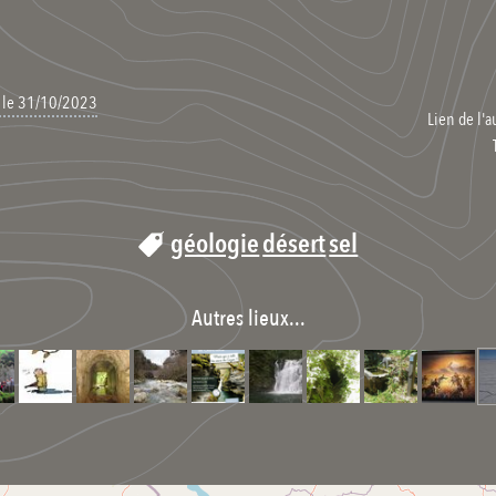
, le 31/10/2023
Lien de l'a
géologie
désert
sel
Autres lieux...