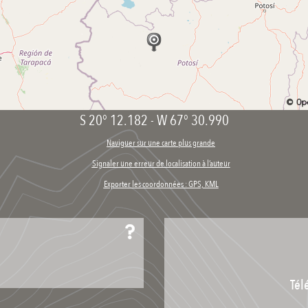
S 20° 12.182
-
W 67° 30.990
Naviguer sur une carte plus grande
Signaler une erreur de localisation à l’auteur
Exporter les coordonnées : GPS, KML
Tél