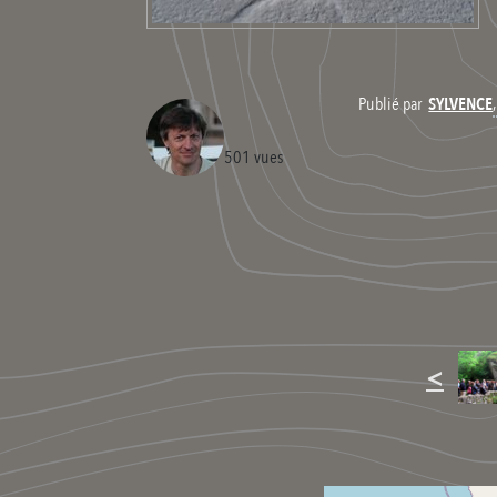
Publié par
SYLVENCE
501 vues
<