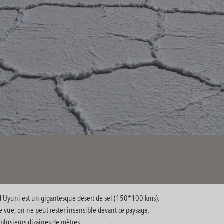
r d’Uyuni est un gigantesque désert de sel (150*100 kms).
e vue, on ne peut rester insensible devant ce paysage.
 plusieurs dizaines de mètres.