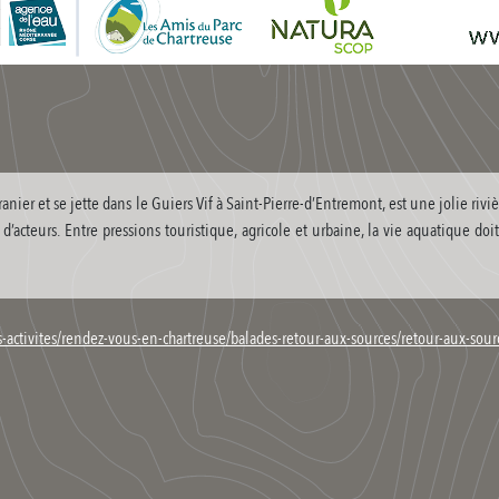
anier et se jette dans le Guiers Vif à Saint-Pierre-d’Entremont, est une jolie rivi
’acteurs. Entre pressions touristique, agricole et urbaine, la vie aquatique doi
s-activites/rendez-vous-en-chartreuse/balades-retour-aux-sources/retour-aux-sou