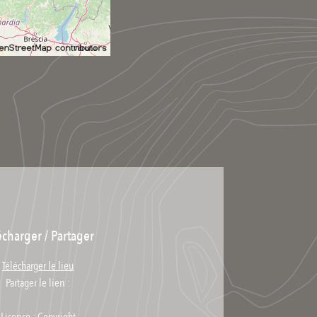
écharger / Partager
Télécharger le lieu
Partager le lien :