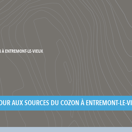
 À ENTREMONT-LE-VIEUX
OUR AUX SOURCES DU COZON À ENTREMONT-LE-V