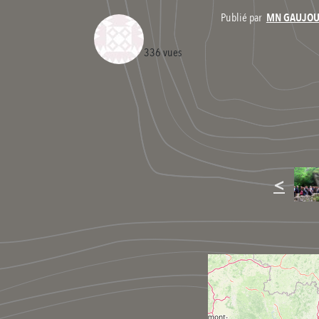
Publié par
MN GAUJO
336 vues
<