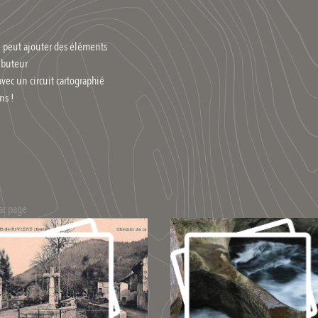
n peut ajouter des éléments
ributeur
avec un circuit cartographié
ns !
ar page