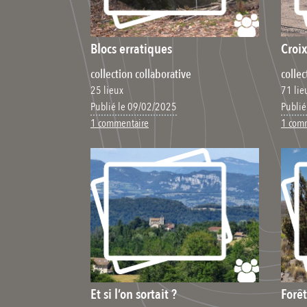
Blocs erratiques
Croi
collection collaborative
collec
25 lieux
71 lie
Publié le 09/02/2025
Publié
1 commentaire
1 com
Et si l’on sortait ?
Forêt