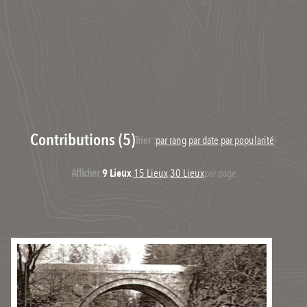
Contributions (5)
Trier :
par rang
,
par date
,
par popularité
|
Afficher
:
9 Lieux
,
15 Lieux
,
30 Lieux
par page