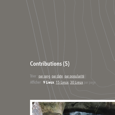
Contributions (5)
Trier :
par rang
,
par date
,
par popularité
|
Afficher
:
9 Lieux
,
15 Lieux
,
30 Lieux
par page