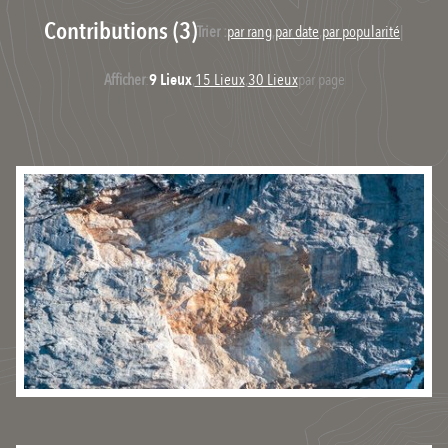
Contributions (3)
Trier :
par rang
,
par date
,
par popularité
|
Afficher
:
9 Lieux
,
15 Lieux
,
30 Lieux
par page