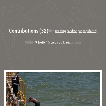
Contributions (32)
Trier :
par rang
,
par date
,
par popularité
|
Afficher
:
9 Lieux
,
15 Lieux
,
30 Lieux
par page