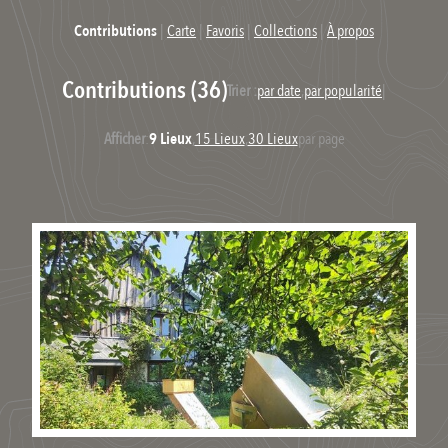
Contributions
|
Carte
|
Favoris
|
Collections
|
À propos
Contributions (36)
Trier :
par date
,
par popularité
|
Afficher
:
9 Lieux
,
15 Lieux
,
30 Lieux
par page