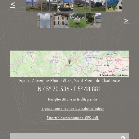
<
>
France
,
Auvergne-Rhône-Alpes
,
Saint-Pierre-de-Chartreuse
N 45° 20.536
-
E 5° 48.881
Naviguer sur une carte plus grande
Signaler une erreur de localisation à l’auteur
Exporter les coordonnées : GPS, KML