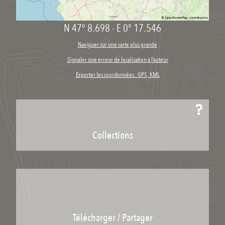
N 47° 8.698
-
E 0° 17.546
Naviguer sur une carte plus grande
Signaler une erreur de localisation à l’auteur
Exporter les coordonnées : GPS, KML
Collections
Télécharger / Partager