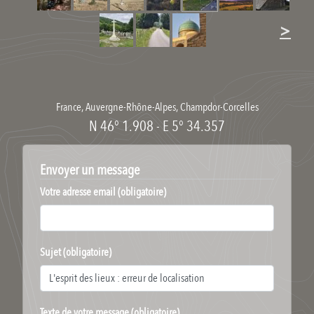
>
France
,
Auvergne-Rhône-Alpes
,
Champdor-Corcelles
N 46° 1.908
-
E 5° 34.357
Envoyer un message
Votre adresse email (obligatoire)
Sujet (obligatoire)
Texte de votre message (obligatoire)