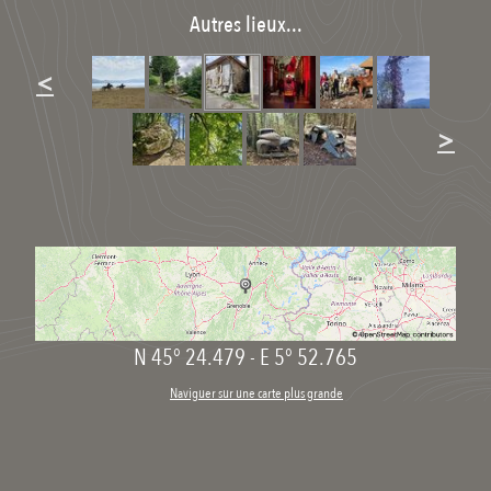
Autres lieux...
<
>
N 45° 24.479
-
E 5° 52.765
Naviguer sur une carte plus grande
Signaler une erreur de localisation à l’auteur
Exporter les coordonnées : GPS, KML