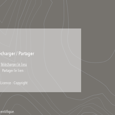
écharger / Partager
Télécharger le lieu
Partager le lien :
Licence : Copyright
ientifique.