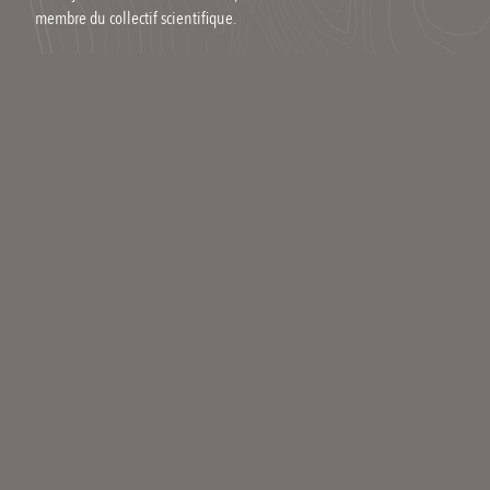
membre du collectif scientifique.
Vos commentaires
Fred
#
il y a 2 mois
Je connais cet arbre !
CIAPIN
#
il y a 2 mois
Fred, heureux homme.