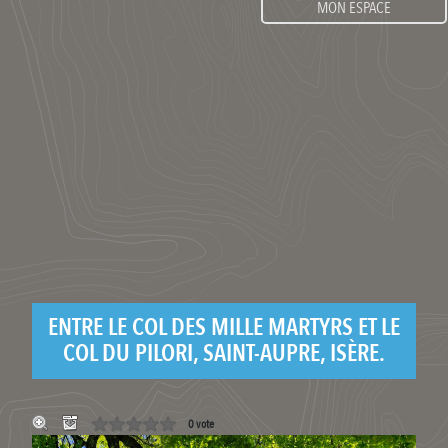
MON ESPACE
ENTRE LE COL DES MILLE MARTYRS ET LE
COL DU PILORI, SAINT-AUPRE, ISÈRE.
0 vote