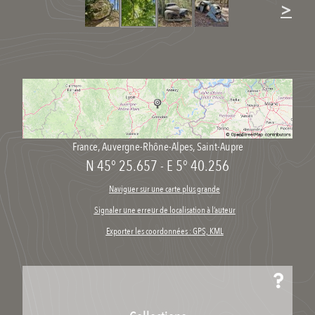
>
France
,
Auvergne-Rhône-Alpes
,
Saint-Aupre
N 45° 25.657
-
E 5° 40.256
Naviguer sur une carte plus grande
Signaler une erreur de localisation à l’auteur
Exporter les coordonnées : GPS, KML