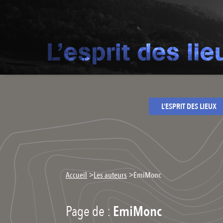
L’ESPRIT DES LIEUX
>
>
Accueil
Les auteurs
EmiMonc
Page de :
EmiMonc