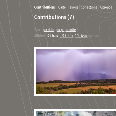
Contributions
|
Carte
|
Favoris
|
Collections
|
À propos
Contributions (7)
Trier :
par date
,
par popularité
|
Afficher
:
9 Lieux
,
15 Lieux
,
30 Lieux
par page