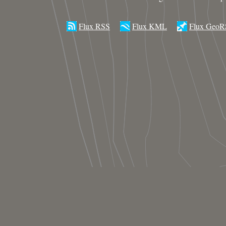
Flux RSS
Flux KML
Flux GeoR
S’inscrire
Se connecter