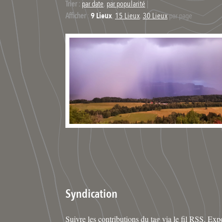
Trier :
par date
,
par popularité
|
Afficher
:
9 Lieux
,
15 Lieux
,
30 Lieux
par page
Syndication
Suivre les contributions du tag via le fil RSS. Expo