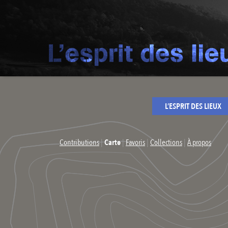
L’ESPRIT DES LIEUX
Contributions
|
Carte
|
Favoris
|
Collections
|
À propos