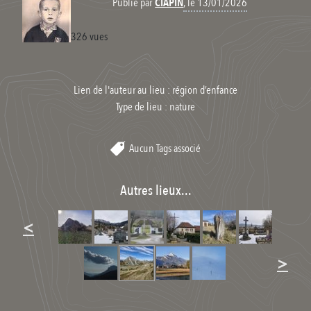
, le 13/01/2026
Publié par
CIAPIN
326 vues
Lien de l'auteur au lieu : région d’enfance
Type de lieu :
nature
Aucun Tags associé
Autres lieux...
<
>