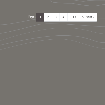
Pages
1
2
3
4
...13
Suivant »
S’inscrire
Se connecter