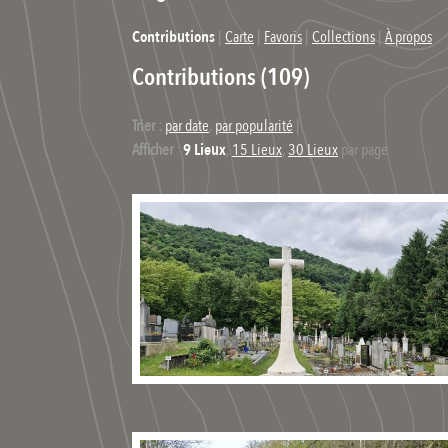
Contributions
|
Carte
|
Favoris
|
Collections
|
À propos
Contributions (109)
Trier :
par date
,
par popularité
|
Afficher
:
9 Lieux
,
15 Lieux
,
30 Lieux
par page