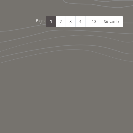
Pages
1
2
3
4
...13
Suivant »
S’inscrire
Se connecter