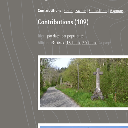
Contributions
|
Carte
|
Favoris
|
Collections
|
À propos
Contributions (109)
Trier :
par date
,
par popularité
|
Afficher
:
9 Lieux
,
15 Lieux
,
30 Lieux
par page