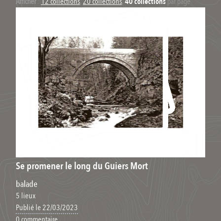
Afficher
:
12 collections
,
20 collections
,
40 collections
par page
Se promener le long du Guiers Mort
balade
5 lieux
Publié le 22/03/2023
0 commentaire