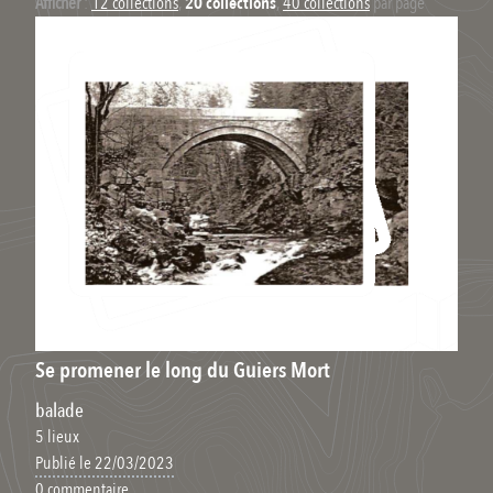
Afficher
:
12 collections
,
20 collections
,
40 collections
par page
Se promener le long du Guiers Mort
balade
5 lieux
Publié le 22/03/2023
0 commentaire